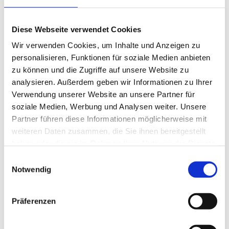
Diese Webseite verwendet Cookies
Wir verwenden Cookies, um Inhalte und Anzeigen zu
personalisieren, Funktionen für soziale Medien anbieten
17/12/2022
von U. Pingel
zu können und die Zugriffe auf unsere Website zu
Das Seminarprogramm 2023 ist online
analysieren. Außerdem geben wir Informationen zu Ihrer
Verwendung unserer Website an unsere Partner für
Das Seminarprogramm fürs Jahr 2023 ist fertig und steht zum
soziale Medien, Werbung und Analysen weiter. Unsere
Herunterladen bereit!
Partner führen diese Informationen möglicherweise mit
Auch wir haben uns natürlich Gedanken zu den Themen
weiteren Daten zusammen, die Sie ihnen bereitgestellt
Klimaschutz und Nachhaltigkeit gemacht, bzw. was wir dazu
haben oder die sie im Rahmen Ihrer Nutzung der Dienste
beitragen können. Das Ergebnis halten Sie gerade in Händen.
gesammelt haben.
Einwilligungsauswahl
Zukünftig werden wir nicht mehrere tausende Exemplare des
Notwendig
Seminarprogramms produzieren und an Sie verschicken
lassen, sondern nur diese Vorankündigung mit einige Highlights.
Das Seminarprogramm selbst werden wir digital auf unserer
Präferenzen
Website zum Anschauen oder Downloaden zur Verfügung
stellen.