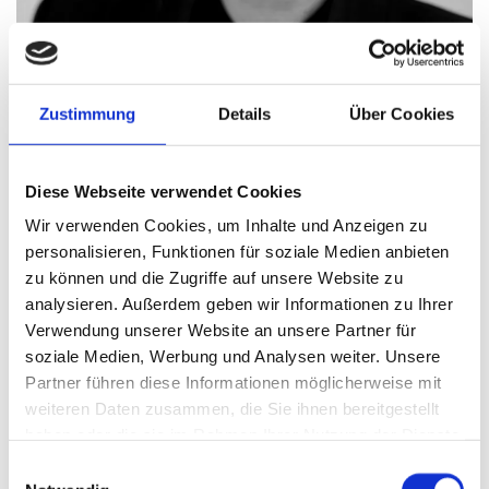
Zustimmung
Details
Über Cookies
Simone Döbeli,
Fachdozentin
wird in den Teilen I bis IV bei der Vorbereitung auf die
Diese Webseite verwendet Cookies
Meisterprüfung eingesetzt.
Wir verwenden Cookies, um Inhalte und Anzeigen zu
personalisieren, Funktionen für soziale Medien anbieten
zu können und die Zugriffe auf unsere Website zu
„Nicht die Menschen, die immer gewinnen sind die
analysieren. Außerdem geben wir Informationen zu Ihrer
stärksten, sondern die die niemals aufgeben.“
Verwendung unserer Website an unsere Partner für
soziale Medien, Werbung und Analysen weiter. Unsere
Partner führen diese Informationen möglicherweise mit
weiteren Daten zusammen, die Sie ihnen bereitgestellt
haben oder die sie im Rahmen Ihrer Nutzung der Dienste
gesammelt haben.
Einwilligungsauswahl