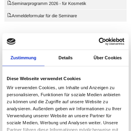
Seminarprogramm 2026 - für Kosmetik
Anmeldeformular für die Seminare
LEHRGÄNGE - MEISTERPRÜFUNG IM
FRISEURHANDWERK
Zustimmung
Details
Über Cookies
Infos und Anmeldeformular für den Friseurmeisterlehrgang
für die Teile 1 bis 4 (Normalfall)
Diese Webseite verwendet Cookies
Infos und Anmeldeformular für den Friseurmeisterlehrgang
für die Teile 1 und 2
Wir verwenden Cookies, um Inhalte und Anzeigen zu
personalisieren, Funktionen für soziale Medien anbieten
Anmeldeformular für den Friseurmeisterlehrgang
zu können und die Zugriffe auf unsere Website zu
analysieren. Außerdem geben wir Informationen zu Ihrer
Verwendung unserer Website an unsere Partner für
soziale Medien, Werbung und Analysen weiter. Unsere
LEHRGÄNGE - MEISTERPRÜFUNG IM
Partner führen diese Informationen möglicherweise mit