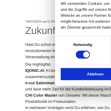
Wir verwenden Cookies, um I
und die Zugriffe auf unsere 
Website an unsere Partner fü
möglicherweise mit weiteren
16/01/2025
von U. Pingel
Zukunftstechnologi
der Dienste gesammelt habe
Einwilligungsauswahl
Hast Du schon einmal darüber nachgedacht, wie 
Notwendig
revolutionieren könnten? Wir, die Fachlehransta
Veranstaltung ein, die Dir genau diese Möglichke
Die Highlights:
IQONIC.AI
: KI-basierte Haar- und Hautanalyse 
Ablehnen
zusammenzustellen.
e-cut Salonmanagement
, die digitale Rezepti
und lässt mehr Zeit für die Kundenbetreuung im B
CHI Color Master
von Gieseke: Mit dieser Masch
Produktivität im Friseursalon.
In mehreren Vorträgen wirst Du erfahren, wie Du