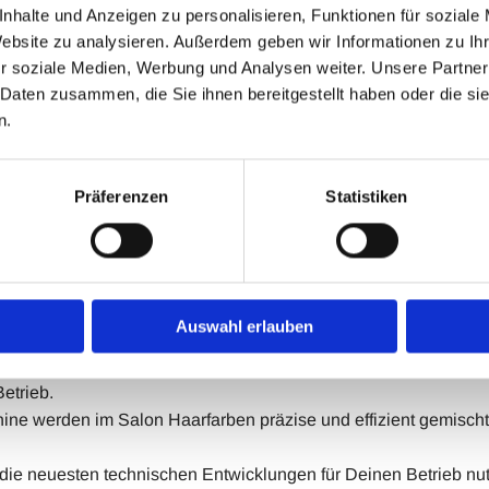
nhalte und Anzeigen zu personalisieren, Funktionen für soziale
Website zu analysieren. Außerdem geben wir Informationen zu I
r soziale Medien, Werbung und Analysen weiter. Unsere Partner
 Daten zusammen, die Sie ihnen bereitgestellt haben oder die s
en für die Beautybranche
n.
Künstliche Intelligenz und andere moderne Technologien Deine
Präferenzen
Statistiken
lt Oldenburg in Kooperation mit der Friseurinnung Oldenburg, l
iten aufzeigt.
kann Euch in Eurem Salon oder Institut unterstützen, maßgesc
Auswahl erlauben
on: Die KI-gestützte Kommunikation und Terminvergabe 24/7 für
etrieb.
ine werden im Salon Haarfarben präzise und effizient gemischt
 die neuesten technischen Entwicklungen für Deinen Betrieb nut