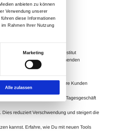
 Medien anbieten zu können
hrer Verwendung unserer
 führen diese Informationen
ie im Rahmen Ihrer Nutzung
n Friseursalon oder Kosmetikinstitut
Marketing
aden Dich herzlich zu einer spannenden
hneiderte Pflegeprogramme für Eure Kunden
Alle zulassen
 Eure Kunden. Dies entlastet das Tagesgeschäft
. Dies reduziert Verschwendung und steigert die
zen kannst. Erfahre, wie Du mit neuen Tools