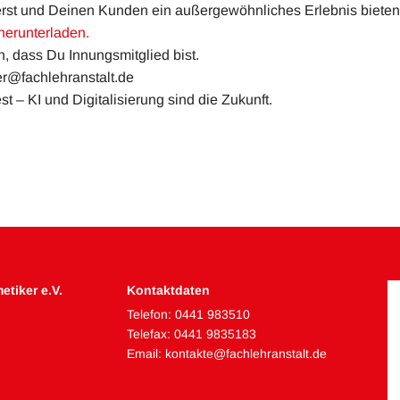
erst und Deinen Kunden ein außergewöhnliches Erlebnis bieten
herunterladen.
, dass Du Innungsmitglied bist.
er@fachlehranstalt.de
st – KI und Digitalisierung sind die Zukunft.
etiker e.V.
Kontaktdaten
Telefon:
0441 983510
Telefax: 0441 9835183
Email:
kontakte@fachlehranstalt.de