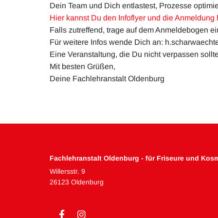
Dein Team und Dich entlastest, Prozesse optimi
Hier kannst Du den Infoflyer und die Anmeldung 
Falls zutreffend, trage auf dem Anmeldebogen ein
Für weitere Infos wende Dich an: h.scharwaecht
Eine Veranstaltung, die Du nicht verpassen sollte
Mit besten Grüßen,
Deine Fachlehranstalt Oldenburg
Fachlehranstalt Oldenburg - für Friseure und Kosm
Willersstr. 9
26123 Oldenburg